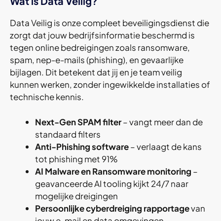
Wat is Data Veilig?
Data Veilig is onze compleet beveiligingsdienst die
zorgt dat jouw bedrijfsinformatie beschermd is
tegen online bedreigingen zoals ransomware,
spam, nep-e-mails (phishing), en gevaarlijke
bijlagen. Dit betekent dat jij en je team veilig
kunnen werken, zonder ingewikkelde installaties of
technische kennis.
Next-Gen SPAM filter
– vangt meer dan de
standaard filters
Anti-Phishing software
– verlaagt de kans
tot phishing met 91%
AI Malware en Ransomware monitoring
–
geavanceerde AI tooling kijkt 24/7 naar
mogelijke dreigingen
Persoonlijke cyberdreiging rapportage
van
jouw e-mail en data omgevingen